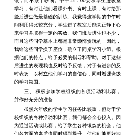
做，而不致于吵闹。中午12：00要求学生进教室
学习，有时让他们看课外书、有时上课，有时给那
些后进生做最基础的训练。我觉得这学期的中午时
间利用得比较充分，学生进了教室后能真正静下心
来学习并取得一定的实效。我们班后进生也不少，
而且这些同学基本上都是非常懒惰贪玩的，因此，
我给这些同学换了座位，确立了同桌学习小组。根
据他们的特点，给予必要的指导和帮助。对于这些
后进生的表现我也及时给予反馈，对于有进步的及
时表扬，以树立他们学习的自信心，同时增强班级
的学习氛围。
三、 积极参加学校组织的各项活动和比赛，
并作好充分的准备
虽然六年级的学生学习任务比较重，但对于学
校组织的各种活动和比赛，我们都会全心投入。因
为通过活动或比赛，给了学生各种锻炼的机会，他
们各方面的素质也同时得到提升，使他们能更好地