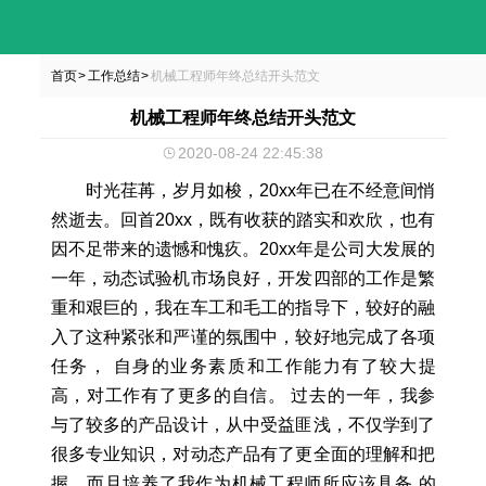
首页
工作总结
机械工程师年终总结开头范文
>
>
机械工程师年终总结开头范文
2020-08-24 22:45:38
时光荏苒，岁月如梭，20xx年已在不经意间悄
然逝去。回首20xx，既有收获的踏实和欢欣，也有
因不足带来的遗憾和愧疚。20xx年是公司大发展的
一年，动态试验机市场良好，开发四部的工作是繁
重和艰巨的，我在车工和毛工的指导下，较好的融
入了这种紧张和严谨的氛围中，较好地完成了各项
任务， 自身的业务素质和工作能力有了较大提
高，对工作有了更多的自信。 过去的一年，我参
与了较多的产品设计，从中受益匪浅，不仅学到了
很多专业知识，对动态产品有了更全面的理解和把
握，而且培养了我作为机械工程师所应该具备 的