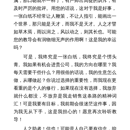
属，那口吻就不一样了，有严师出高徒的训斥，有
及时严厉的批评。用您的话说，这对于我是好事，
一张白纸不经常让人鞭策，不让人指引，能画出一
个世界，那只能是天才，而我不是天才。人之才譬
如草木焉，雨以润之，风以动之，则其长也。可能
您的教导会有润物细无声的作用啊！这是我的幸运
吗？
可是，我终究是一张白纸，我终究是个愣头
青。我如果有机会进贵公司，我的方向在哪里？我
每天需要干些什么？用很俗的话说，我的生意怎么
做，从哪做起？你说过选择的重要性，而我现在更
看重的是个人的修行，如果现在没有选择，我放弃
就什么都没，不放弃是我走销售这条路的精神词
汇！可是我要有目标，我前期会很迷茫这件事，因
为我无从下手，这是我担心的！愿意再次聆听教
导！
人之助者！信也！可能是人自己要有信念，抑